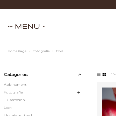
MENU
Home Page
Fotografie
Fiori
Categories
Vis
Abbinamenti
Fotografie
Illustrazioni
Libri
Uncategorized