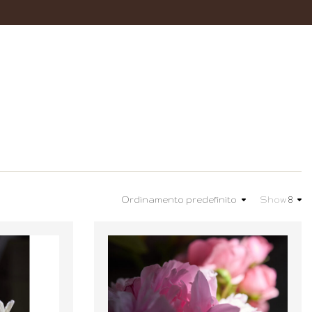
Ordinamento predefinito
Show
8