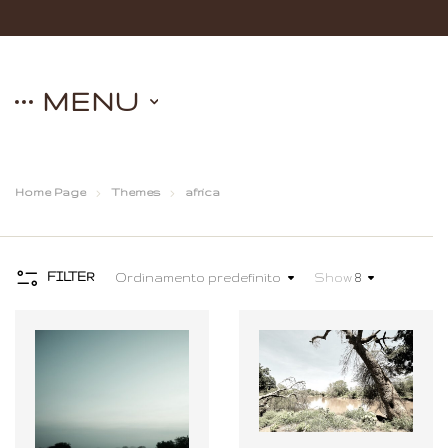
MENU
Home Page
Themes
africa
FILTER
Ordinamento predefinito
Show
8