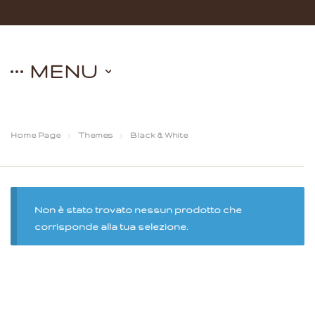
MENU
Home Page
Themes
Black & White
Non è stato trovato nessun prodotto che
corrisponde alla tua selezione.