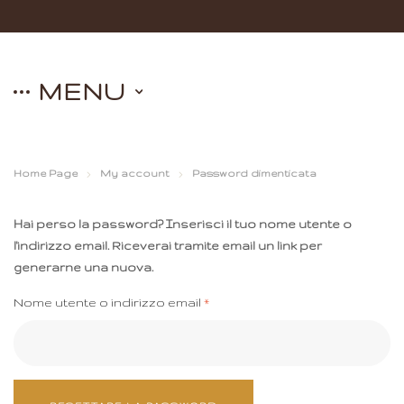
MENU
Home Page
My account
Password dimenticata
Hai perso la password? Inserisci il tuo nome utente o
l'indirizzo email. Riceverai tramite email un link per
generarne una nuova.
Nome utente o indirizzo email
*