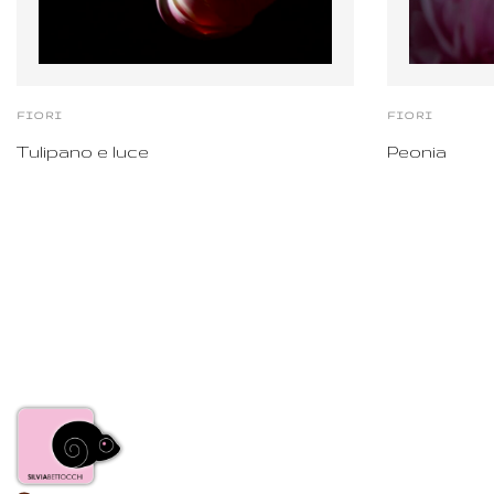
FIORI
FIORI
Peonia
Tulipano e luce