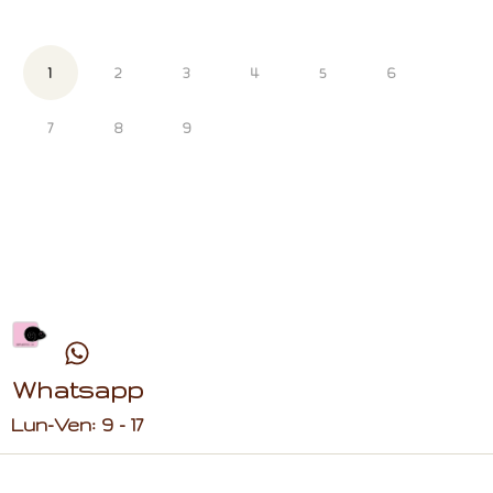
1
2
3
4
5
6
7
8
9
Whatsapp
Lun-Ven: 9 - 17