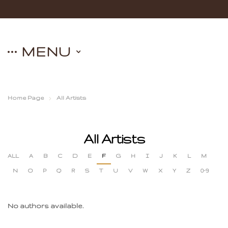
MENU
Home Page
All Artists
All Artists
ALL
A
B
C
D
E
F
G
H
I
J
K
L
M
N
O
P
Q
R
S
T
U
V
W
X
Y
Z
0-9
No authors available.