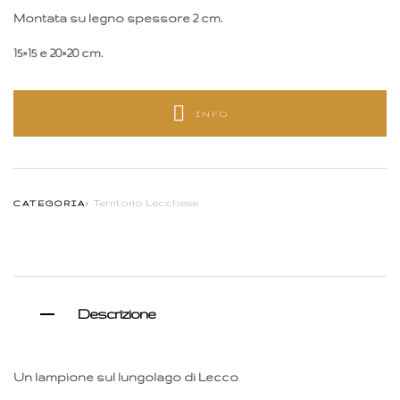
Montata su legno spessore 2 cm.
15×15 e 20×20 cm.
INFO
Territorio Lecchese
CATEGORIA:
Descrizione
Un lampione sul lungolago di Lecco