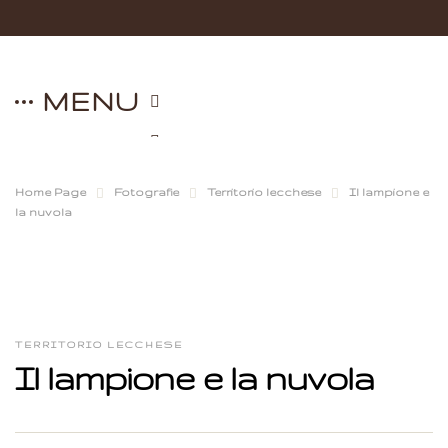
MENU
Home Page
Fotografie
Territorio lecchese
Il lampione e
la nuvola
TERRITORIO LECCHESE
Il lampione e la nuvola